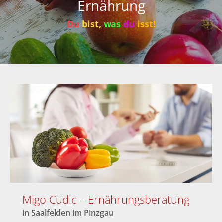
Ernährung
Du
bist,
was
du
isst!
Migo Cudic – Ernährungsberatung
in Saalfelden im Pinzgau